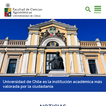
MENÚ
ev
N
Conoce los programas de diplomados que imparte la
Facultad de Ciencias Agronómicas de la Universidad
de Chile este 2026