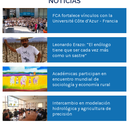
NOTICIAS
FCA fortalece vínculos con la
Université Côte d'Azur - Francia
Leonardo Erazo: “El enólogo
tiene que ser cada vez más
como un sastre”
Académicas participan en
encuentro mundial de
sociología y economía rural
Intercambio en modelación
hidrológica y agricultura de
precisión