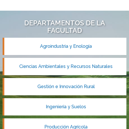
DEPARTAMENTOS DE LA
FACULTAD
Agroindustria y Enología
Ciencias Ambientales y Recursos Naturales
Gestión e Innovación Rural
Ingeniería y Suelos
Producción Agrícola