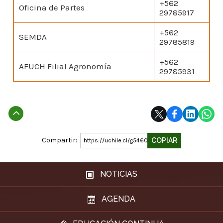
+562
Oficina de Partes
29785917
+562
SEMDA
29785819
+562
AFUCH Filial Agronomía
29785931
Subir
Compartir:
COPIAR
https://uchile.cl/g54601
NOTICIAS
AGENDA