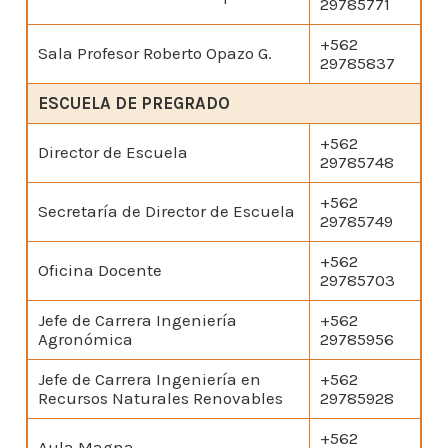
29785771
+562
Sala Profesor Roberto Opazo G.
29785837
ESCUELA DE PREGRADO
+562
Director de Escuela
29785748
+562
Secretaría de Director de Escuela
29785749
+562
Oficina Docente
29785703
Jefe de Carrera Ingeniería
+562
Agronómica
29785956
Jefe de Carrera Ingeniería en
+562
Recursos Naturales Renovables
29785928
+562
Aula Magna