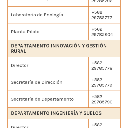
29785796
+562
Laboratorio de Enología
29785777
+562
Planta Piloto
29785804
DEPARTAMENTO INNOVACIÓN Y GESTIÓN
RURAL
+562
Director
29785778
+562
Secretaría de Dirección
29785779
+562
Secretaría de Departamento
29785790
DEPARTAMENTO INGENIERÍA Y SUELOS
+562
Director