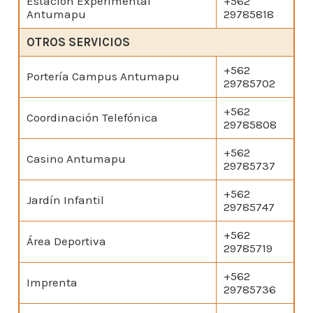
Estación Experimental
+562
Antumapu
29785818
OTROS SERVICIOS
+562
Portería Campus Antumapu
29785702
+562
Coordinación Telefónica
29785808
+562
Casino Antumapu
29785737
+562
Jardín Infantil
29785747
+562
Área Deportiva
29785719
+562
Imprenta
29785736