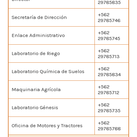
29785835
+562
Secretaría de Dirección
29785746
+562
Enlace Administrativo
29785745
+562
Laboratorio de Riego
29785713
+562
Laboratorio Química de Suelos
29785834
+562
Maquinaria Agrícola
29785712
+562
Laboratorio Génesis
29785735
+562
Oficina de Motores y Tractores
29785788