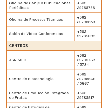
Oficina de Canje y Publicaciones
+562
Periódicas
29785758
+562
Oficina de Procesos Técnicos
29785859
+562
Salón de Video-Conferencias
29785803
CENTROS
+562
AGRIMED
29785733
/ 5734
+562
Centro de Biotecnología
29785866
/ 5867
Centro de Producción Integrada
+562
de Frutas
29785817
Centro de Estudios de
+562