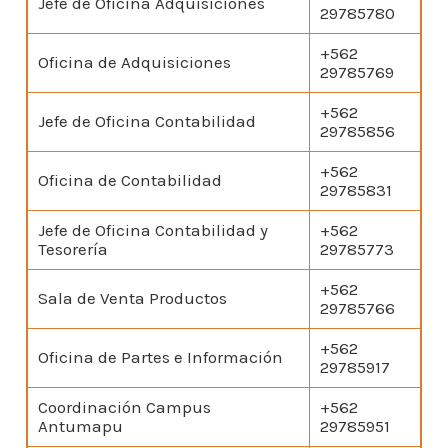
Jefe de Oficina Adquisiciones
29785780
+562
Oficina de Adquisiciones
29785769
+562
Jefe de Oficina Contabilidad
29785856
+562
Oficina de Contabilidad
29785831
Jefe de Oficina Contabilidad y
+562
Tesorería
29785773
+562
Sala de Venta Productos
29785766
+562
Oficina de Partes e Información
29785917
Coordinación Campus
+562
Antumapu
29785951