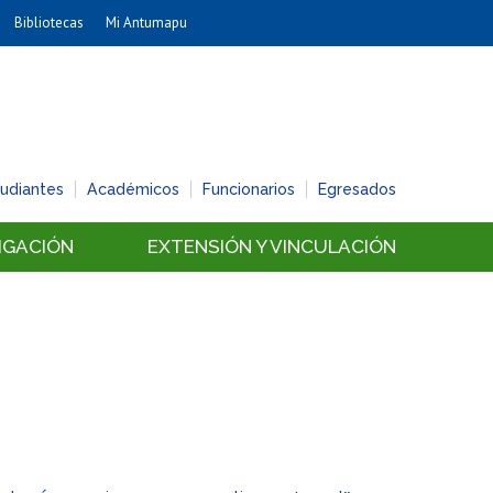
Bibliotecas
Mi Antumapu
Artes
Cs. Agronómicas
Cs. Forestales y Conservación
Cs. Sociales
tudiantes
Académicos
Funcionarios
Egresados
Comunicación e Imagen
Economía y Negocios
IGACIÓN
EXTENSIÓN Y VINCULACIÓN
Gobierno
Odontología
Estudios Internacionales
Bachillerato
Hospital Clínico