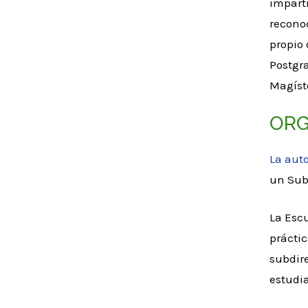
impart
recono
propio 
Postgr
Magíste
ORG
La aut
un Subd
La Esc
práctic
subdire
estudi