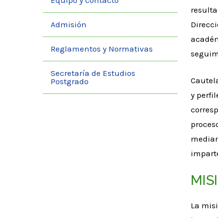
Equipo y contacto
resulta
Admisión
Direcci
académ
Reglamentos y Normativas
seguimi
Secretaría de Estudios
Cautela
Postgrado
y perfi
corresp
proceso
median
impart
MIS
La misi