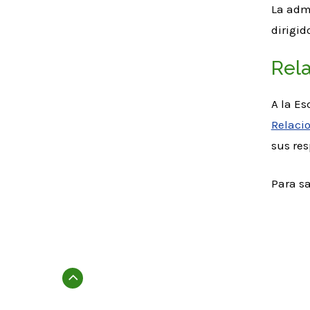
La adm
dirigi
Rela
A la Es
Relaci
sus res
Para sa
Subir