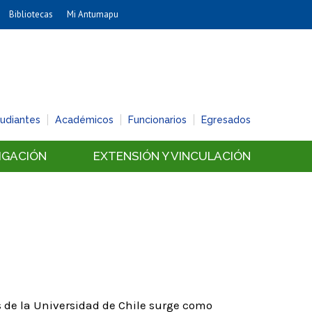
Bibliotecas
Mi Antumapu
Artes
Cs. Agronómicas
Cs. Forestales y Conservación
Cs. Sociales
tudiantes
Académicos
Funcionarios
Egresados
Comunicación e Imagen
Economía y Negocios
IGACIÓN
EXTENSIÓN Y VINCULACIÓN
Gobierno
Odontología
Estudios Internacionales
Bachillerato
Hospital Clínico
 de la Universidad de Chile surge como