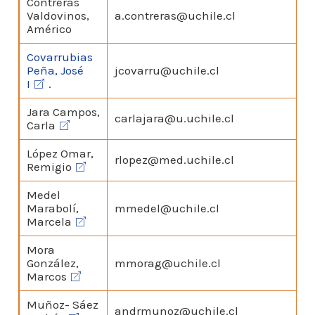
Contreras
Valdovinos,
a.contreras@uchile.cl
Américo
Covarrubias
Peña, José
jcovarru@uchile.cl
I
.
Jara Campos,
carlajara@u.uchile.cl
Carla
López Omar,
rlopez@med.uchile.cl
Remigio
Medel
Marabolí,
mmedel@uchile.cl
Marcela
Mora
González,
mmorag@uchile.cl
Marcos
Muñoz- Sáez
andrmunoz@uchile.cl