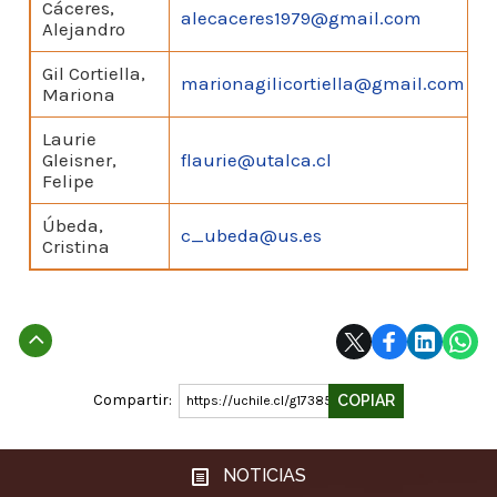
Cáceres,
alecaceres1979@gmail.com
V
Alejandro
Gil Cortiella,
marionagilicortiella@gmail.com
V
Mariona
Laurie
Gleisner,
flaurie@utalca.cl
V
Felipe
Úbeda,
c_ubeda@us.es
V
Cristina
Subir
Compartir:
COPIAR
https://uchile.cl/g173853
NOTICIAS