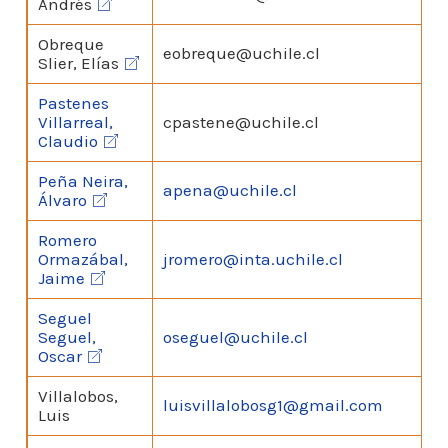
Andrés
Obreque
eobreque@uchile.cl
Slier, Elías
Pastenes
Villarreal,
cpastene@uchile.cl
Claudio
Peña Neira,
apena@uchile.cl
Álvaro
Romero
Ormazábal,
jromero@inta.uchile.cl
Jaime
Seguel
Seguel,
oseguel@uchile.cl
Oscar
Villalobos,
luisvillalobosg1@gmail.com
V
Luis