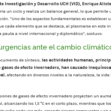
de Investigación y Desarrollo UCH (VID), Enrique Alist
rra un ciclo y realiza un balance general, lo que permite
ación. “Uno de los aspectos fundamentales es establecer
que cada elemento que se destaca, al plasmarse en este i
pauta a nivel internacional y diplomático”, sostuvo.
 urgencias ante el cambio climátic
ocumento de síntesis,
las actividades humanas, princip
e gases de efecto invernadero, han causado inequívoc
bal
, afectando en diversos niveles a la naturaleza, la vid
isiones de gases de efecto invernadero proyectan un aume
, alcanzando los 1,5 °C en el corto plazo, mientras que los
actuarán cada vez más, creando riesgos compuestos y en