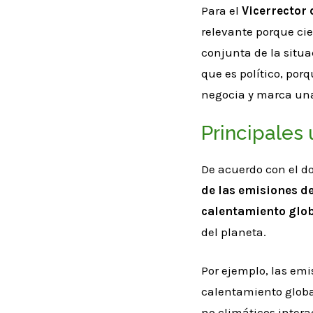
Para el
Vicerrector 
relevante porque cie
conjunta de la situ
que es político, por
negocia y marca una 
Principales
De acuerdo con el d
de las emisiones d
calentamiento glo
del planeta.
Por ejemplo, las em
calentamiento global
no climáticos inter