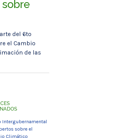
l sobre
arte del 6to
re el Cambio
timación de las
ACES
ONADOS
 Intergubernamental
pertos sobre el
o Climático