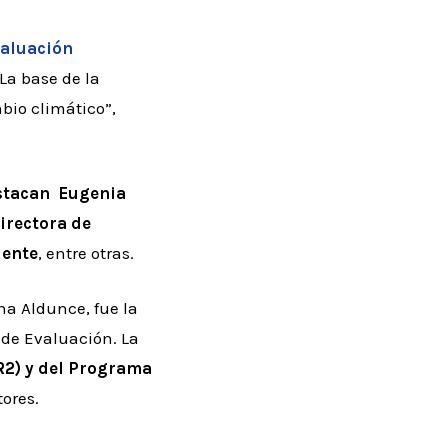
valuación
La base de la
bio climático”,
stacan Eugenia
irectora de
iente
, entre otras.
na Aldunce, fue la
 de Evaluación. La
CR2) y del Programa
tores.