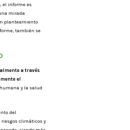
e
, el informe es
 una mirada
 un planteamiento
nforme, también se
o
almente a través
amente el
a humana y la salud
nto del
 riesgos climáticos y
 cascada, siendo más