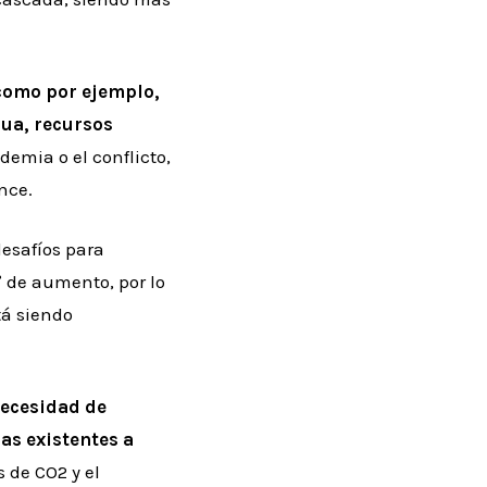
como por ejemplo,
gua, recursos
demia o el conflicto,
nce.
desafíos para
 de aumento, por lo
tá siendo
necesidad de
as existentes a
s de CO2 y el