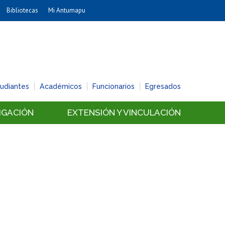
Bibliotecas
Mi Antumapu
Artes
Cs. Agronómicas
Cs. Forestales y Conservación
Cs. Sociales
tudiantes
Académicos
Funcionarios
Egresados
Comunicación e Imagen
Economía y Negocios
IGACIÓN
EXTENSIÓN Y VINCULACIÓN
Gobierno
Odontología
Estudios Internacionales
Bachillerato
Hospital Clínico