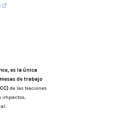
)
ce, es la única
s mesas de trabajo
PCC)
de las Naciones
s impactos,
al.