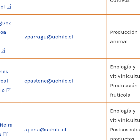
Cultivos
el
guez
oa
Producción
vparragu@uchile.cl
animal
Enología y
nes
vitivinicultu
real
cpastene@uchile.cl
Producción
io
frutícola
Enología y
vitivinicultu
Neira
apena@uchile.cl
Postcosecha
o
productos