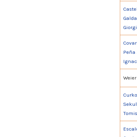
Caste
Gald
Giorg
Covar
Peña 
Ignac
Weier
Curko
Sekul
Tomis
Escal