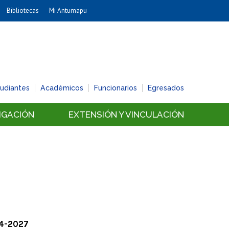
Bibliotecas
Mi Antumapu
Artes
Cs. Agronómicas
Cs. Forestales y Conservación
Cs. Sociales
tudiantes
Académicos
Funcionarios
Egresados
Comunicación e Imagen
Economía y Negocios
IGACIÓN
EXTENSIÓN Y VINCULACIÓN
Gobierno
Odontología
Estudios Internacionales
Bachillerato
Hospital Clínico
24-2027