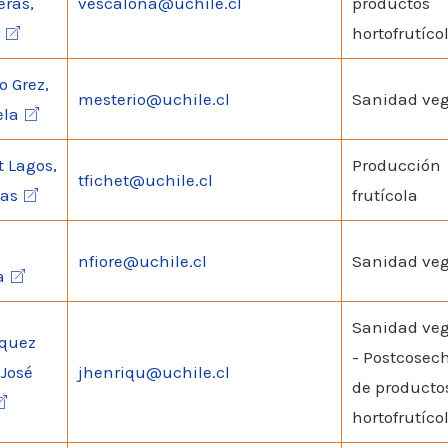
eras,
vescalona@uchile.cl
productos
hortofrutíco
o Grez,
mesterio@uchile.cl
Sanidad veg
ela
t Lagos,
Producción
tfichet@uchile.cl
as
frutícola
nfiore@uchile.cl
Sanidad veg
a
Sanidad veg
quez
- Postcosec
 José
jhenriqu@uchile.cl
de producto
hortofrutíco