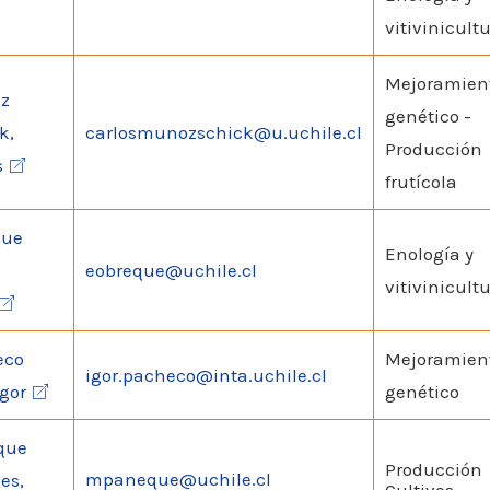
vitivinicult
Mejoramien
z
genético -
k,
carlosmunozschick@u.uchile.cl
Producción
s
frutícola
que
Enología y
eobreque@uchile.cl
vitivinicult
eco
Mejoramien
igor.pacheco@inta.uchile.cl
Igor
genético
que
Producción
mpaneque@uchile.cl
es,