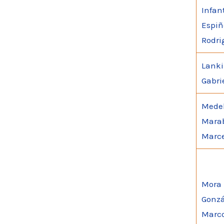
Infan
Espiñ
Rodri
Lanki
Gabri
Mede
Marab
Marc
Mora
Gonzá
Marc