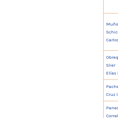
Muño
Schic
Carlo
Obre
Slier
Elías
Pach
Cruz 
Pane
Corral