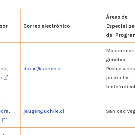
Áreas de
sor
Correo electrónico
Especializa
del Progra
Mejoramien
genético -
ana,
daros@uchile.cl
Postcosecha
o
productos
hortofrutíco
r
dra,
jauger@uchile.cl
Sanidad veg
e