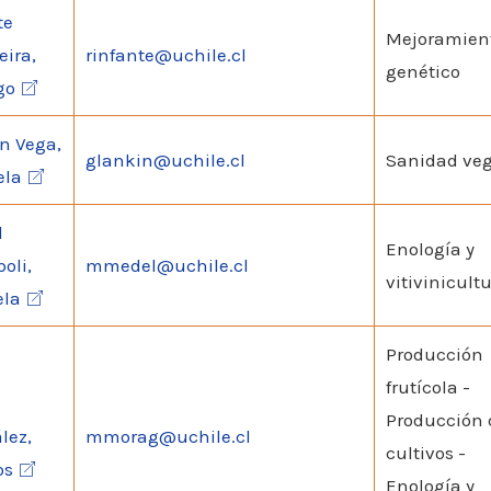
te
Mejoramien
eira,
rinfante@uchile.cl
genético
go
n Vega,
glankin@uchile.cl
Sanidad veg
ela
l
Enología y
oli,
mmedel@uchile.cl
vitivinicult
ela
Producción
frutícola -
Producción 
lez,
mmorag@uchile.cl
cultivos -
os
Enología y