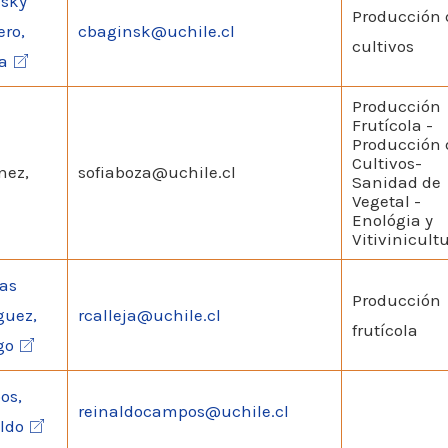
sky
Producción 
ero,
cbaginsk@uchile.cl
cultivos
ia
Producción
Frutícola -
Producción 
Cultivos-
nez,
sofiaboza@uchile.cl
Sanidad de
Vegetal -
Enológia y
Vitivinicult
jas
Producción
guez,
rcalleja@uchile.cl
frutícola
go
os,
reinaldocampos@uchile.cl
ldo