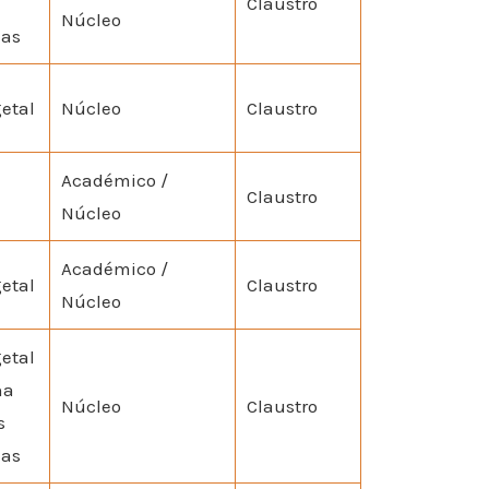
Claustro
Núcleo
las
etal
Núcleo
Claustro
Académico /
Claustro
Núcleo
Académico /
etal
Claustro
Núcleo
etal
ha
Núcleo
Claustro
s
las