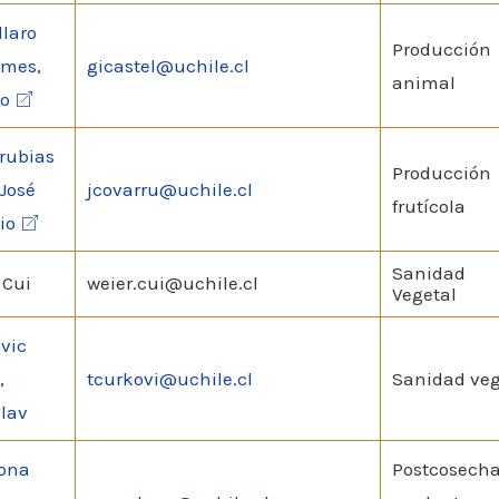
llaro
Producción
ames,
gicastel@uchile.cl
animal
io
rubias
Producción
José
jcovarru@uchile.cl
frutícola
io
Sanidad
 Cui
weier.cui@uchile.cl
Vegetal
vic
,
tcurkovi@uchile.cl
Sanidad veg
lav
ona
Postcosecha