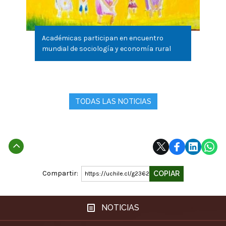
Académicas participan en encuentro
mundial de sociología y economía rural
TODAS LAS NOTICIAS
Subir
Compartir:
COPIAR
https://uchile.cl/g236234
NOTICIAS