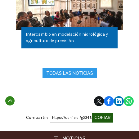
Intercambio en modelación hidrológica y
agricultura de precisión
TODAS LAS NOTICIAS
Subir
Compartir:
COPIAR
https://uchile.cl/g234655
NOTICIAS