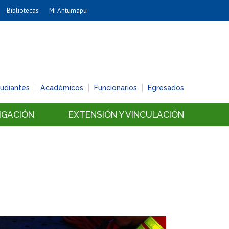
Bibliotecas
Mi Antumapu
Artes
Cs. Agronómicas
Cs. Forestales y Conservación
Cs. Sociales
tudiantes
Académicos
Funcionarios
Egresados
Comunicación e Imagen
Economía y Negocios
IGACIÓN
EXTENSIÓN Y VINCULACIÓN
Gobierno
Odontología
Estudios Internacionales
Bachillerato
Hospital Clínico