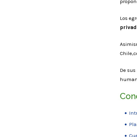
propone
Los eg
privad
Asimism
Chile,c
De sus 
humano,
Con
Int
Pla
Cu