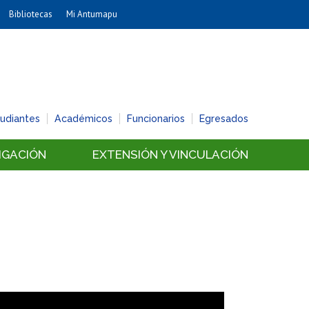
Bibliotecas
Mi Antumapu
Artes
Cs. Agronómicas
Cs. Forestales y Conservación
Cs. Sociales
tudiantes
Académicos
Funcionarios
Egresados
Comunicación e Imagen
Economía y Negocios
IGACIÓN
EXTENSIÓN Y VINCULACIÓN
Gobierno
Odontología
Estudios Internacionales
Bachillerato
Hospital Clínico