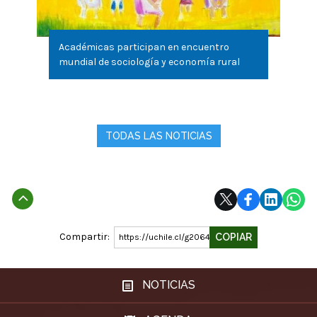
Académicas participan en encuentro
mundial de sociología y economía rural
TODAS LAS NOTICIAS
Subir
Compartir:
COPIAR
https://uchile.cl/g206486
NOTICIAS