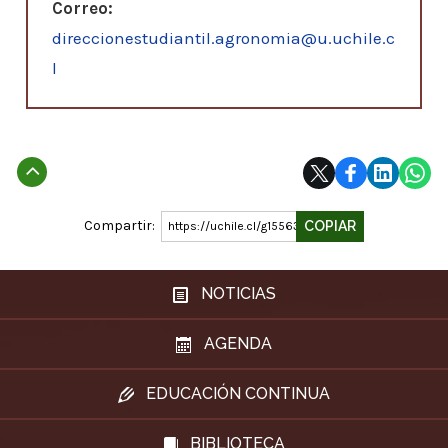
Correo:
direccionestudiantil.agronomia@u.uchile.c
l
Subir
Compartir:
COPIAR
https://uchile.cl/g155632
NOTICIAS
AGENDA
EDUCACIÓN CONTINUA
BIBLIOTECA