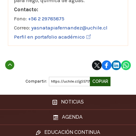
para riego, química de aguas.
Contacto:
Fono:
+56 2 29785875
Correo:
yasnatapiafernandez@uchile.cl
Perfil en portafolio académico
Subir
Compartir:
COPIAR
https://uchile.cl/g55717
NOTICIAS
AGENDA
EDUCACIÓN CONTINUA