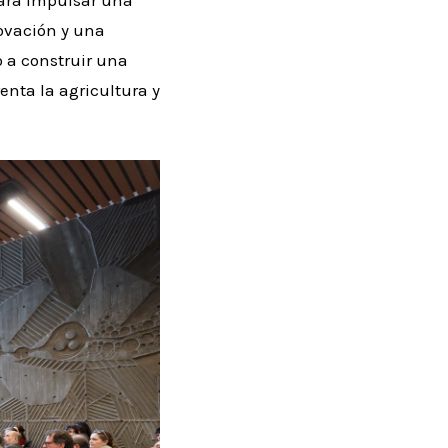
cará impulsar una
novación y una
 a construir una
nta la agricultura y