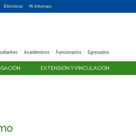
Bibliotecas
Mi Antumapu
Artes
Cs. Agronómicas
Cs. Forestales y Conservación
Cs. Sociales
tudiantes
Académicos
Funcionarios
Egresados
Comunicación e Imagen
Economía y Negocios
IGACIÓN
EXTENSIÓN Y VINCULACIÓN
Gobierno
Odontología
Estudios Internacionales
Bachillerato
Hospital Clínico
omo