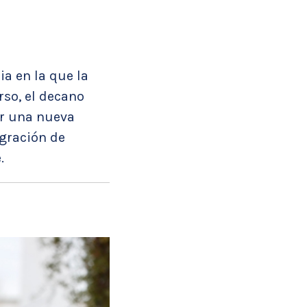
ia en la que la
rso, el decano
ar una nueva
egración de
.