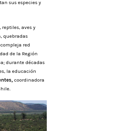
tan sus especies y
 reptiles, aves y
n, quebradas
 compleja red
idad de la Región
ica; durante décadas
es, la educación
ntes,
coordinadora
hile.