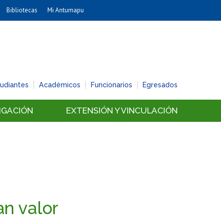
Bibliotecas
Mi Antumapu
Artes
Cs. Agronómicas
Cs. Forestales y Conservación
Cs. Sociales
tudiantes
Académicos
Funcionarios
Egresados
Comunicación e Imagen
Economía y Negocios
IGACIÓN
EXTENSIÓN Y VINCULACIÓN
Gobierno
Odontología
Estudios Internacionales
Bachillerato
Hospital Clínico
an valor