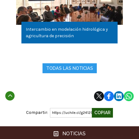
Intercambio en modelación hidrológica y
agricultura de precisión
TODAS LAS NOTICIAS
Subir
Compartir:
COPIAR
https://uchile.cl/g241298
NOTICIAS