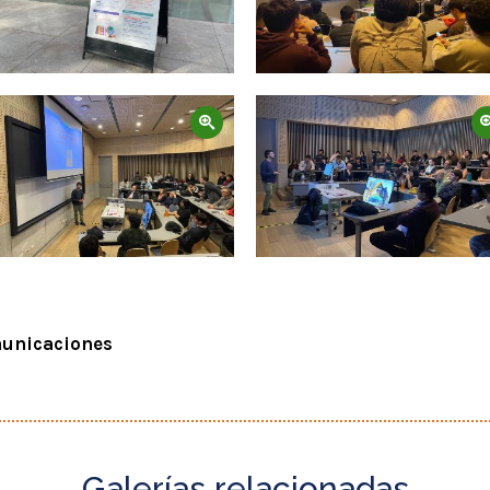
Zoom
Zoom
municaciones