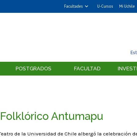
Facultades
U-Cursos
Mi Uchile
Arquitectura y Urbanismo
Ciencias
Cs. Físicas y Matemáticas
Cs. Químicas y Farmacéuticas
Es
Cs. Veterinarias y Pecuarias
Derecho
POSTGRADOS
FACULTAD
INVEST
Filosofía y Humanidades
Medicina
Estudios Avanzados en Educación
Nutrición y Tecnología de
 Folklórico Antumapu
Alimentos
eatro de la Universidad de Chile albergó la celebración de