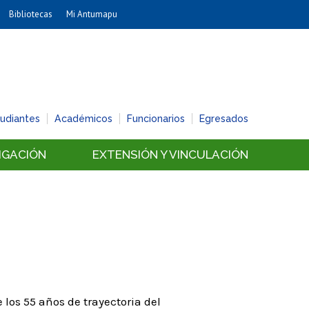
Bibliotecas
Mi Antumapu
Artes
Cs. Agronómicas
Cs. Forestales y Conservación
Cs. Sociales
tudiantes
Académicos
Funcionarios
Egresados
Comunicación e Imagen
Economía y Negocios
IGACIÓN
EXTENSIÓN Y VINCULACIÓN
Gobierno
Odontología
Estudios Internacionales
Bachillerato
Hospital Clínico
 los 55 años de trayectoria del