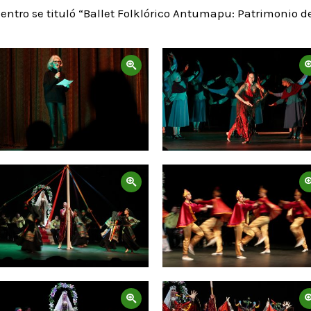
entro se tituló “Ballet Folklórico Antumapu: Patrimonio de
Zoom
Zoom
Zoom
Zoom
Zoom
Zoom