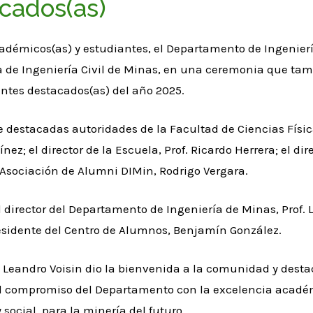
cados(as)
adémicos(as) y estudiantes, el Departamento de Ingeniería
a de Ingeniería Civil de Minas, en una ceremonia que ta
antes destacados(as) del año 2025.
de destacadas autoridades de la Facultad de Ciencias Físi
ínez; el director de la Escuela, Prof. Ricardo Herrera; el d
a Asociación de Alumni DIMin, Rodrigo Vergara.
director del Departamento de Ingeniería de Minas, Prof. Le
presidente del Centro de Alumnos, Benjamín González.
. Leandro Voisin dio la bienvenida a la comunidad y desta
l compromiso del Departamento con la excelencia académi
 social, para la minería del futuro.