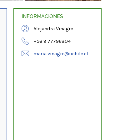
INFORMACIONES
Alejandra Vinagre
+56 9 77796804
maria.vinagre@uchile.cl