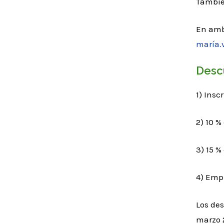
Tambi
En ambo
maría.
Desc
1) Insc
2) 10 %
3) 15 %
4) Emp
Los des
marzo 