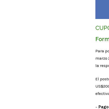
CUP
Form
Para po
marzo 2
la resp
El post
US$200 
efectiv
–
Pago